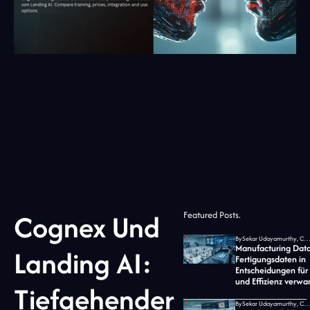
Cognex Und
Featured Posts.
By
Sekar Udayamurthy, CEO von Jidoka 
Manufacturing Data
Landing AI:
Fertigungsdaten in
Entscheidungen für 
und Effizienz verwa
Tiefgehender
By
Sekar Udayamurthy, CEO von Jidoka 