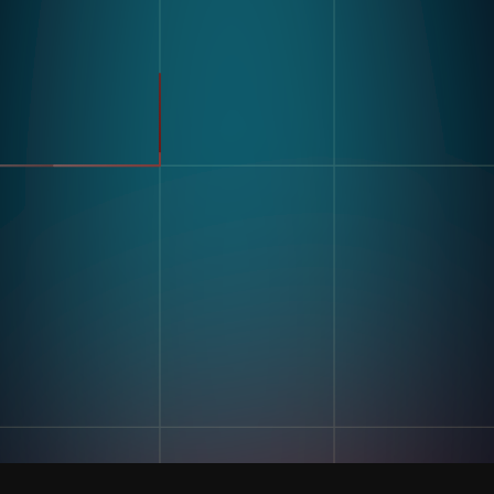
Kompass
Automobilbranche
Modulare Bildverarbeitungs
FMCG
Hardware
Allgemeine Fertigung
Nagare
Pharmazeutika
Elektronik
Lagerung Und Logistik
Anwendungsfälle
Erkennung Von Defekten
Ressourcen
Sortieren & Zählen
Label- Und Texterkennung
Geschichten Von Kunden
Mehrkomponenten-
Blogs Und Einblicke
Montage
Stricken
Digitale Arbeitsanweisung
Und Poke-Yoke
Firma
Schulung Und Bewertung
Unsere Geschichte
Der Fähigkeiten
Kontaktiere Uns
Genauigkeit Der
Karriere
Inventaraufzeichnungen