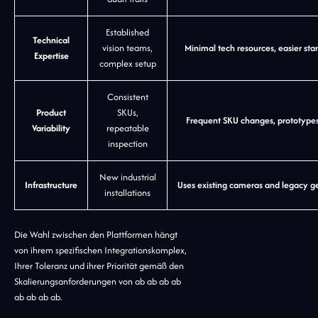
Established
Technical
vision teams,
Minimal tech resources, easier star
Expertise
complex setup
Consistent
Product
SKUs,
Frequent SKU changes, prototype
Variability
repeatable
inspection
New industrial
Infrastructure
Uses existing cameras and legacy g
installations
Die Wahl zwischen den Plattformen hängt
von ihrem spezifischen Integrationskomplex,
Ihrer Toleranz und ihrer Priorität gemäß den
Skalierungsanforderungen von ab ab ab ab
ab ab ab ab.