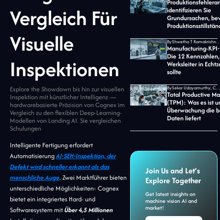
Produktionsfehlera
Vergleich Für
identifizieren Sie
Grundursachen, bev
Produktionsstillstä
Visuelle
By
Shwetha T Ramakrishnan, CMO bei Jid
Manufacturing-KPI
Die 12 Kennzahlen, 
Inspektionen
Werksleiter in Echtz
sollte
Explore the Showdown bis hin zur visuellen
By
Sekar Udayamurthy, CEO von Jidoka 
Total Productive M
Inspektion mit künstlicher Intelligenz —
(TPM): Was es ist u
hardwarebasierte Präzision von Cognex im
Überwachung die b
Vergleich zu den flexiblen Deep-Learning-
Daten liefert
Modellen von Landing AI. Sie vergleichen
Schulungen
Intelligente Fertigung erfordert
Automatisierung
AI-SEH-Inspektion, der
Defekt wird schneller erkannt als das
Join Us and Let’s
menschliche Auge
. Zwei Marktführer bieten
Explore Together
unterschiedliche Möglichkeiten: Cognex
Get latest insights on
bietet ein integriertes Hard- und
machine vision AI and
market!
Softwaresystem mit
Über 4,5 Millionen