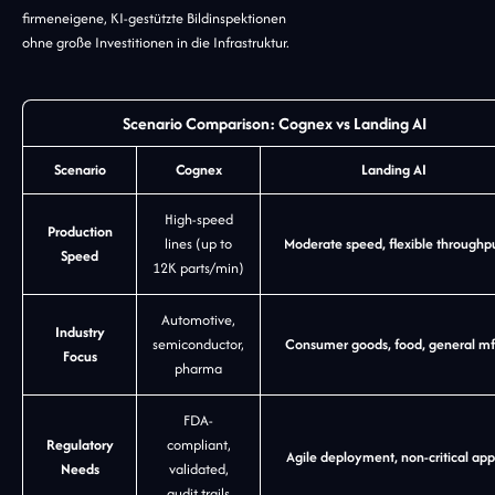
firmeneigene, KI-gestützte Bildinspektionen
ohne große Investitionen in die Infrastruktur.
Scenario Comparison: Cognex vs Landing AI
Scenario
Cognex
Landing AI
High-speed
Production
lines (up to
Moderate speed, flexible throughp
Speed
12K parts/min)
Automotive,
Industry
semiconductor,
Consumer goods, food, general m
Focus
pharma
FDA-
Regulatory
compliant,
Agile deployment, non-critical app
Needs
validated,
audit trails