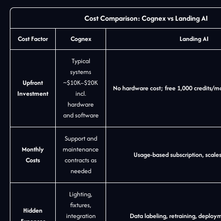
Cost Comparison: Cognex vs Landing AI
Cost Factor
Cognex
Landing AI
Typical
systems
Upfront
~$10K–$20K
No hardware cost; free 1,000 credits/m
Investment
incl.
hardware
and software
Support and
Monthly
maintenance
Usage-based subscription, scales
Costs
contracts as
needed
Lighting,
fixtures,
Hidden
integration
Data labeling, retraining, deploy