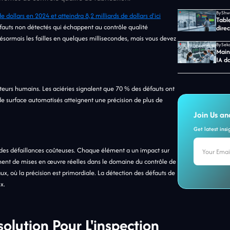
By
 dollars en 2024 et atteindra 8,2 milliards de dollars d'ici
Table
fauts non détectés qui échappent au contrôle qualité
direc
désormais les failles en quelques millisecondes, mais vous devez
By
Main
IA d
teurs humains. Les aciéries signalent que 70 % des défauts ont
de surface automatisés atteignent une précision de plus de
Join Us an
Get latest ins
e des défaillances coûteuses. Chaque élément a un impact sur
nnent de mises en œuvre réelles dans le domaine du contrôle de
x, où la précision est primordiale. La détection des défauts de
x.
olution Pour L'inspection