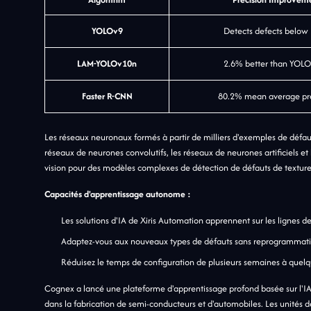
YOLOv9
Detects defects belo
LAM-YOLOv10n
2.6% better than YOL
Faster R-CNN
80.2% mean average pre
Les réseaux neuronaux formés à partir de milliers d'exemples de défau
réseaux de neurones convolutifs, les réseaux de neurones artificiels e
vision pour des modèles complexes de détection de défauts de texture
Capacités d'apprentissage autonome :
Les solutions d'IA de Xiris Automation apprennent sur les lignes d
Adaptez-vous aux nouveaux types de défauts sans reprogrammat
Réduisez le temps de configuration de plusieurs semaines à quel
Cognex a lancé une plateforme d'apprentissage profond basée sur l'IA 
dans la fabrication de semi-conducteurs et d'automobiles. Les unités d