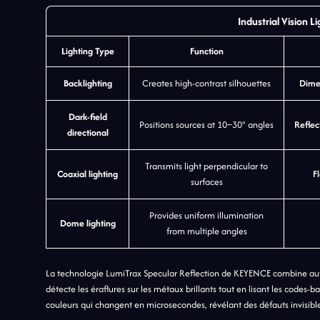
Industrial Vision L
Lighting Type
Function
Backlighting
Creates high-contrast silhouettes
Dimen
Dark-field
Positions sources at 10–30° angles
Reflec
directional
Transmits light perpendicular to
Coaxial lighting
F
surfaces
Provides uniform illumination
Dome lighting
from multiple angles
La technologie LumiTrax Specular Reflection de KEYENCE combine aut
détecte les éraflures sur les métaux brillants tout en lisant les codes-b
couleurs qui changent en microsecondes, révélant des défauts invisib