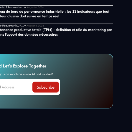
Shwetha T Ramakrishnan, CMO chez Jidoka Tech
August 6, 2026
au de bord de performance industrielle : les 12 indicateurs que tout
teur d'usine doit suivre en temps réel
Sekar Udayamurthy, PDG de Jidoka Tech
August 6, 2026
tenance productive totale (TPM) : définition et rôle du monitoring par
ans l'apport des données nécessaires
d Let’s Explore Together
ights on machine vision AI and market!