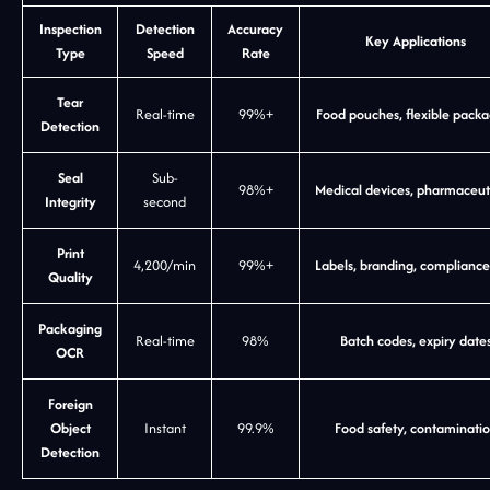
Inspection
Detection
Accuracy
Key Applications
Type
Speed
Rate
Tear
Real-time
99%+
Food pouches, flexible pack
Detection
Seal
Sub-
98%+
Medical devices, pharmaceut
Integrity
second
Print
4,200/min
99%+
Labels, branding, compliance
Quality
Packaging
Real-time
98%
Batch codes, expiry date
OCR
Foreign
Object
Instant
99.9%
Food safety, contaminati
Detection