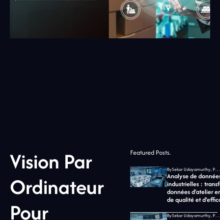
Vision Par
Featured Posts.
By
Sekar Udayamurthy, PDG de Jidoka Tech
Analyse de donnée
Ordinateur
industrielles : trans
données d'atelier e
de qualité et d'effic
Pour
By
Sekar Udayamurthy, PDG de Jidoka Tech