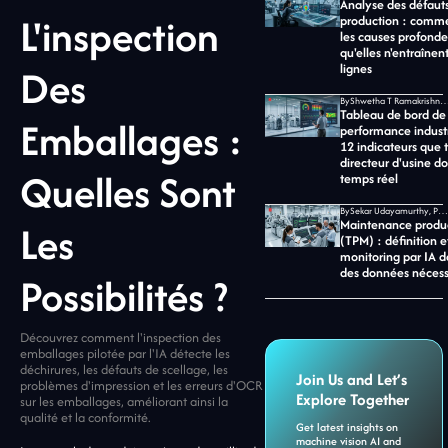
Analyse des défaut
L'inspection
production : commen
les causes profonde
qu'elles n'entraînent
Des
lignes
By
Shwetha T Ramakrishnan, CMO chez Jid
Tableau de bord de
Emballages :
performance industri
12 indicateurs que 
directeur d'usine do
Quelles Sont
temps réel
By
Sekar Udayamurthy, PDG de Jidoka Tech
Les
Maintenance produc
(TPM) : définition e
monitoring par IA d
des données nécess
Possibilités ?
Découvrez comment l'inspection des
emballages pilotée par l'IA détecte les
déchirures, les défauts de scellage, les
Join Us and Let’s
problèmes d'impression et les erreurs d'OCR
Explore Together
sur les emballages, améliorant ainsi la
qualité et la conformité.
Get latest insights on
machine vision AI and