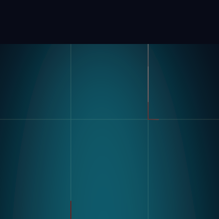
Produit
Secteurs
Boussole
Automobile
Matériel De Vision Modulaire
FMCG
Nagaré
Fabrication Générale
Produits Pharmaceutiques
Appareils Électroniques
Entreposage Et Logistique
Cas D'utilisation