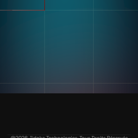
Détection Des Défauts
Tri Et Comptage
Ressources
Reconnaissance
D'étiquettes Et De Textes
Témoignages Clients
Assemblage À Plusieurs
Blogs Et Informations
Composants
Kitting
Instruction De Travail
Numérique Et Poke-Yoke
L'entreprise
Évaluation De La Formation
Notre Histoire
Et Des Compétences
Nous Contacter
Exactitude Des
CARRIÈRES
Enregistrements
D'inventaire
@
2026
Jidoka Technologies, Tous Droits Réservés