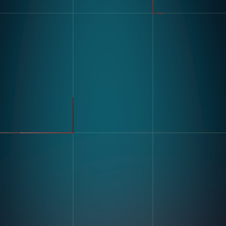
Produkt
Branchen
Kompass
Automobilbranche
Modulare Bildverarbeitungs
FMCG
Hardware
Allgemeine Fertigung
Nagare
Pharmazeutika
Elektronik
Lagerung Und Logistik
Anwendungsfälle
Erkennung Von Defekten
Ressourcen
Sortieren & Zählen
Label- Und Texterkennung
Geschichten Von Kunden
Mehrkomponenten-
Blogs Und Einblicke
Montage
Stricken
Digitale Arbeitsanweisung
Und Poke-Yoke
Firma
Schulung Und Bewertung
Unsere Geschichte
Der Fähigkeiten
Kontaktiere Uns
Genauigkeit Der
Karriere
Inventaraufzeichnungen