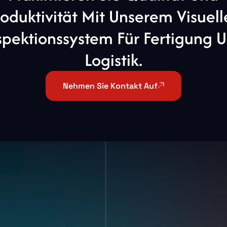
oduktivität Mit Unserem Visuel
spektionssystem Für Fertigung 
Logistik.
Nehmen Sie Kontakt Auf
lle
Branchen
Res
Automobilbranche
Gesc
FMCG
Kund
len
Allgemeine
Blogs