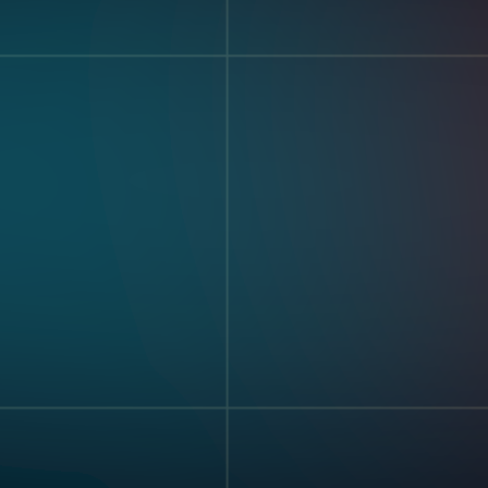
Fertigung
Pharmazeutika
ten-
Elektronik
Lagerung Und
Logistik
ung Und
r
chnungen
rbehalten
Nutzungsbeding