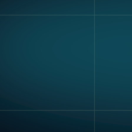
Hardware
Label- Und
Nagare
Texterkennung
Mehrkomponen
Montage
Stricken
Digitale
Arbeitsanweis
Poke-Yoke
Schulung Und
Bewertung Der
Fähigkeiten
Genauigkeit De
Inventaraufzei
@
2026
Jidoka Technologies, Alle Rechte Vo