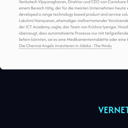
Venkatesh Vijayaraghavan, Direktor und CEO von Cavinkare Pvt
einem Bereich tätig, der für die meisten Unternehmen heute
developed a range technology based product and service soluti
Lakshmi Narayanan, ehemaliger stellvertretender Vorsitzend
der ICT Academy, sagte, das Team von Krishna Iyengar, Vino
überzeugt, dass automatisierte Prozesse nur mit tiefgreifen
liefern könnten, sei es eine Medikamententablette oder eine
Die Chennai Angels investieren in Jidoka - The Hindu
VERNE