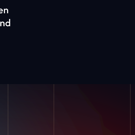
len
Und
sourcen
Firma
hichten Von
Unsere Geschichte
en
Kontaktiere Uns
 Und Einblicke
Karriere