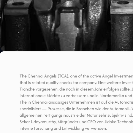
The Chennai Angels (TCA), one of the active Angel Investment 
that is related quality checks for company. Eine weitere Inves
Tranche vorgesehen, die noch in diesem Jahr erfolgen sollte. J
internationale Märkte zu verbessern und in Nordamerika und
The in Chennai ansässiges Unternehmen ist auf die Automati
spezialisiert — Prozesse, die in Branchen wie der Automobil-,
allgemeinen Fertigungsindustrie der Natur sehr subjektiv sind.
Sekar Udayamurthy, Mitgründer und CEO von Jidoka Technolog
interne Forschung und Entwicklung verwenden. “