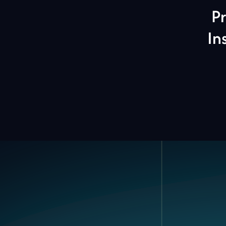
Pr
In
Produkt
Anwendungsfä
Kompass
Erkennung Von
Modulare
Defekten
Bildverarbeitungs
Sortieren & Zäh