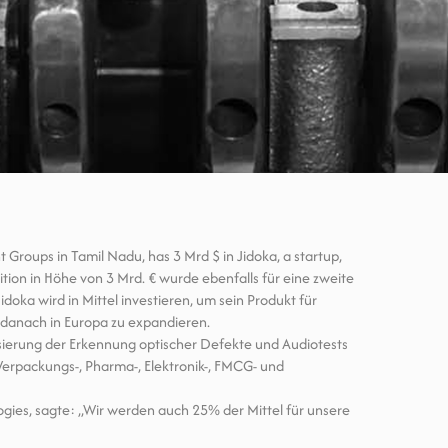
Groups in Tamil Nadu, has 3 Mrd $ in Jidoka, a startup,
tition in Höhe von 3 Mrd. € wurde ebenfalls für eine zweite
idoka wird in Mittel investieren, um sein Produkt für
 danach in Europa zu expandieren.
sierung der Erkennung optischer Defekte und Audiotests
 Verpackungs-, Pharma-, Elektronik-, FMCG- und
ies, sagte: „Wir werden auch 25% der Mittel für unsere