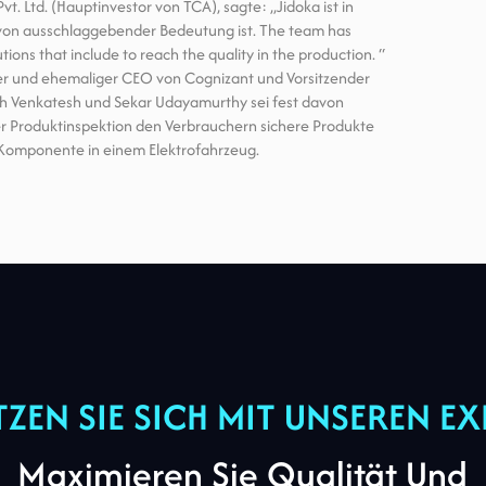
. Ltd. (Hauptinvestor von TCA), sagte: „Jidoka ist in
 von ausschlaggebender Bedeutung ist. The team has
ons that include to reach the quality in the production. “
er und ehemaliger CEO von Cognizant und Vorsitzender
dh Venkatesh und Sekar Udayamurthy sei fest davon
der Produktinspektion den Verbrauchern sichere Produkte
 Komponente in einem Elektrofahrzeug.
TZEN
SIE
SICH
MIT
UNSEREN
EX
Maximieren Sie Qualität Und