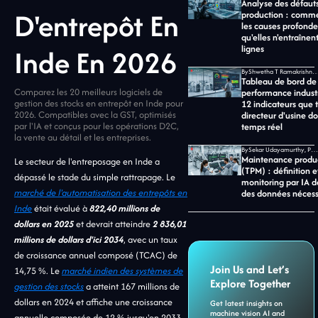
Analyse des défaut
D'entrepôt En
production : commen
les causes profonde
qu'elles n'entraînent
Inde En 2026
lignes
By
Shwetha T Ramakrishnan, CMO chez Jid
Tableau de bord de
Comparez les 20 meilleurs logiciels de
performance industri
gestion des stocks en entrepôt en Inde pour
12 indicateurs que 
2026. Compatibles avec la GST, optimisés
directeur d'usine do
par l'IA et conçus pour les opérations D2C,
temps réel
la vente au détail et les entreprises.
By
Sekar Udayamurthy, PDG de Jidoka Tech
Maintenance produc
Le secteur de l'entreposage en Inde a
(TPM) : définition e
dépassé le stade du simple rattrapage. Le
monitoring par IA d
marché de l'automatisation des entrepôts en
des données nécess
Inde
était évalué à
822,40 millions de
dollars en 2025
et devrait atteindre
2 836,01
millions de dollars d'ici 2034
, avec un taux
de croissance annuel composé (TCAC) de
Join Us and Let’s
14,75 %. Le
marché indien des systèmes de
Explore Together
gestion des stocks
a atteint 167 millions de
dollars en 2024 et affiche une croissance
Get latest insights on
machine vision AI and
annuelle composée de 12 % jusqu'en 2033,