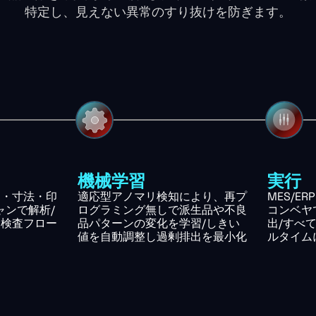
特定し、見えない異常のすり抜けを防ぎます。
機械学習
実行
陥・寸法・印
適応型アノマリ検知により、再プ
MES/E
ャンで解析/
ログラミング無しで派生品や不良
コンベヤ
、検査フロー
品パターンの変化を学習/しきい
出/すべ
値を自動調整し過剰排出を最小化
ルタイム