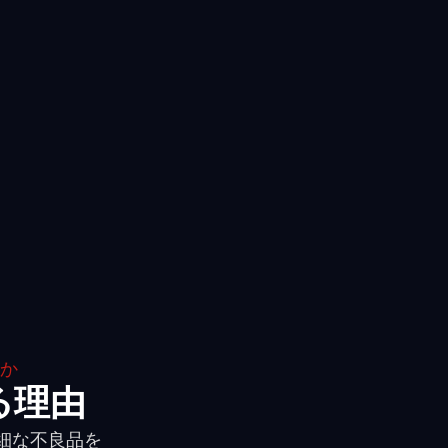
るか
する理由
微細な不良品を