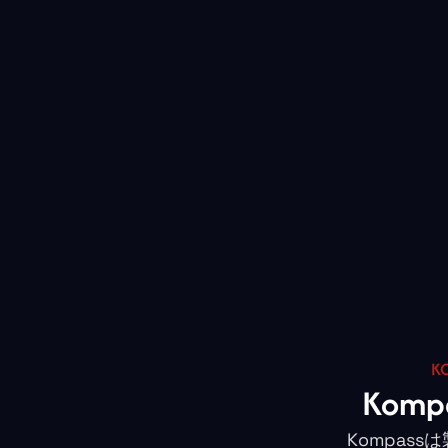
K
Kom
Kompas