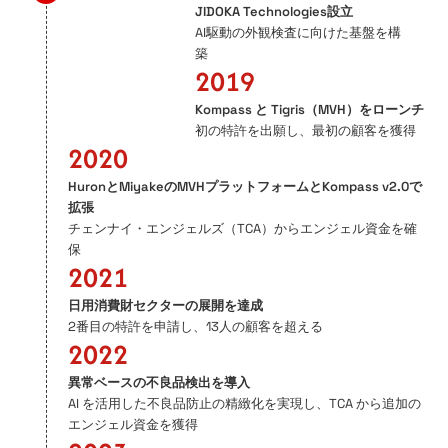
JIDOKA Technologies設立
AI駆動の外観検査に向けた基盤を構
築
2019
Kompass と Tigris（MVH）をローンチ
初の特許を出願し、最初の顧客を獲得
2020
HuronとMiyakeのMVHプラットフォームとKompass v2.0で
拡張
チェンナイ・エンジェルズ（TCA）からエンジェル資金を確
保
2021
日用消費財セクターの展開を達成
2番目の特許を申請し、13人の顧客を超える
2022
異常ベースの不良品検出を導入
AI を活用した不良品防止の精緻化を実現し、TCA から追加の
エンジェル資金を獲得