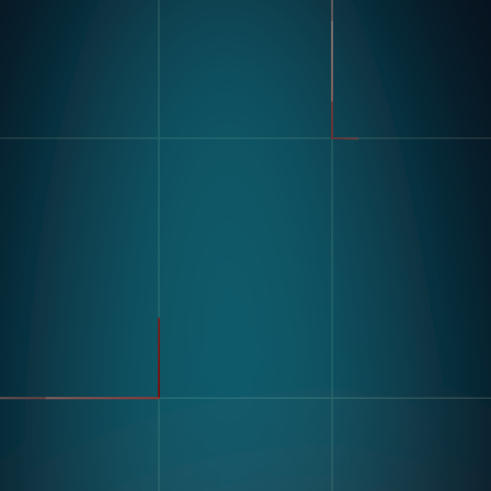
製品
業界
コンパス
自動車
モジュラービジョンハードウ
FMCG
ェア
製造
流れ
製薬
エレクトロニクス
倉庫&物流
ユースケース
不良品検出
リソース
分類・カウント
ラベルとテキスト認識
顧客導入事例
マルチコンポーネント組み立
ブログとインサイトインサイ
て
ト
キッティング