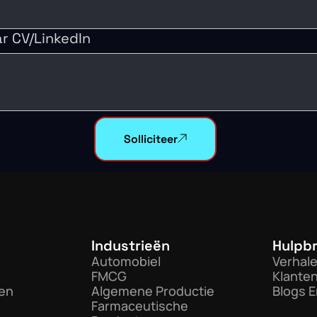
ar CV/LinkedIn
Solliciteer
Industrieën
Hulpb
Automobiel
Verhal
FMCG
Klante
len
Algemene Productie
Blogs E
Farmaceutische