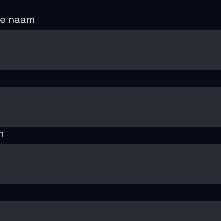
ge naam
n