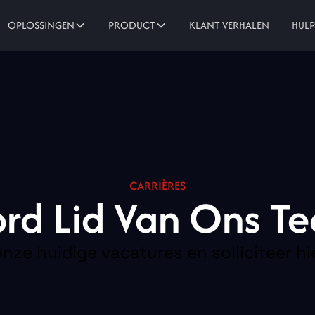
KLANT VERHALEN
OPLOSSINGEN
PRODUCT
HUL
CARRIÈRES
rd Lid Van Ons T
onze huidige vacatures en solliciteer h