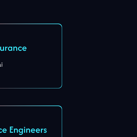
surance
i
ce Engineers