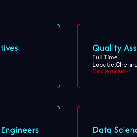
tives
Quality As
Full Time
i
Locatie:
Chenna
Meld je nu aan
 Engineers
Data Scien