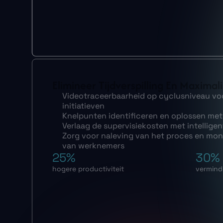
Elimineer Tijdverspilling En Maxima
Videotraceerbaarheid op cyclusniveau vo
initiatieven
Knelpunten identificeren en oplossen met
Verlaag de supervisiekosten met intellige
Zorg voor naleving van het proces en moni
van werknemers
25%
30%
hogere productiviteit
verminde