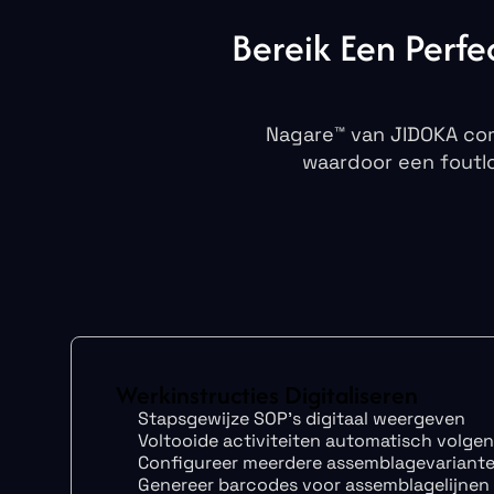
Bereik
Een
Perfe
Nagare™ van JIDOKA comb
waardoor een foutl
Werkinstructies Digitaliseren
Stapsgewijze SOP's digitaal weergeven
Voltooide activiteiten automatisch volgen
Configureer meerdere assemblagevariant
Genereer barcodes voor assemblagelijnen