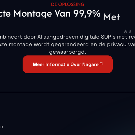
DE OPLOSSING
cte
Montage
Van
99,9%
Met
AI
ineert door AI aangedreven digitale SOP's met rea
oze montage wordt gegarandeerd en de privacy va
gewaarborgd.
Meer Informatie Over Nagare
en