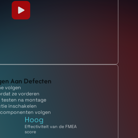
gen Aan Defecten
me volgen
ordat ze vorderen
r testen na montage
ctie inschakelen
e componenten volgen
Hoog
Effectiviteit van de FMEA
score