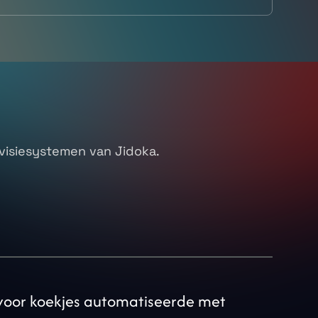
reven
visiesystemen van Jidoka.
Inspectiesystemen.
e voor koekjes automatiseerde met