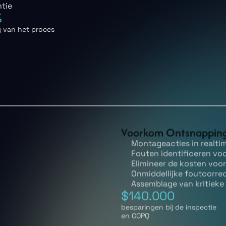
ntie
%
g van het proces
Voorkom Ontsnappin
Montageacties in realti
Fouten identificeren vo
Elimineer de kosten voo
Onmiddellijke foutcorre
Assemblage van kritiek
$140.000
besparingen bij de inspectie
en COPQ