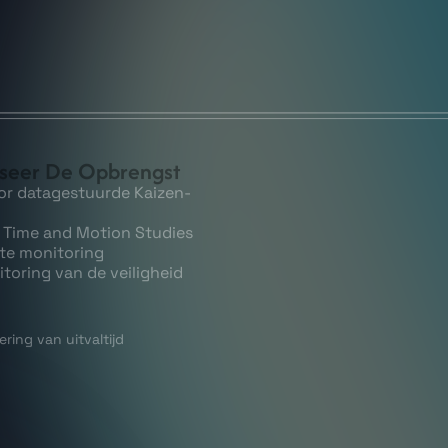
liseer De Opbrengst
or datagestuurde Kaizen-
 Time and Motion Studies
nte monitoring
toring van de veiligheid
ring van uitvaltijd