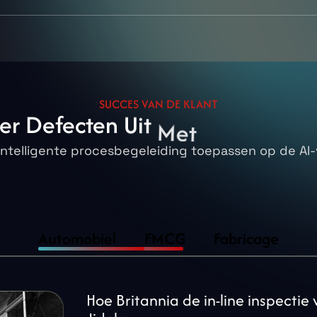
SUCCES VAN DE KLANT
er
Defecten
Uit
Met
AI-Aanged
intelligente procesbegeleiding toepassen op de AI-
Automobiel
FMCG
Fabricage
Hoe Britannia de in-line inspecti