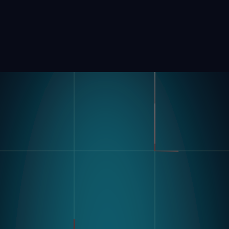
Product
Industrieën
Kompas
Automobiel
Modular Vision-Hardware
FMCG
Nagare
Algemene Productie
Farmaceutische Producten