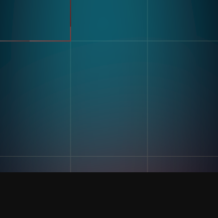
Elektronica
Opslag En Logistiek
Use Cases
Detectie Van Defecten
Sorteren & Tellen
Hulpbronnen
Label- En Tekstherkenning
Assemblage Met Meerdere
Verhalen Van Klanten
Componenten
Blogs En Inzichten
Kitting
Digitale Werkinstructie En
Poke-Yoke
Beoordeling Van Training En
Bedrijf
Vaardigheden
Ons Verhaal
Nauwkeurigheid Van
Neem Contact Met Ons Op
Inventarisregistratie
Carrières