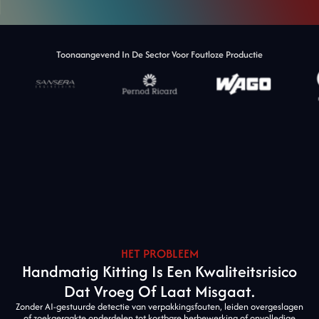
Toonaangevend In De Sector Voor Foutloze Productie
HET PROBLEEM
Handmatig Kitting Is Een Kwaliteitsrisico
Dat Vroeg Of Laat Misgaat.
Zonder AI-gestuurde detectie van verpakkingsfouten, leiden overgeslagen
of zoekgeraakte onderdelen tot kostbare herbewerking of onvolledige