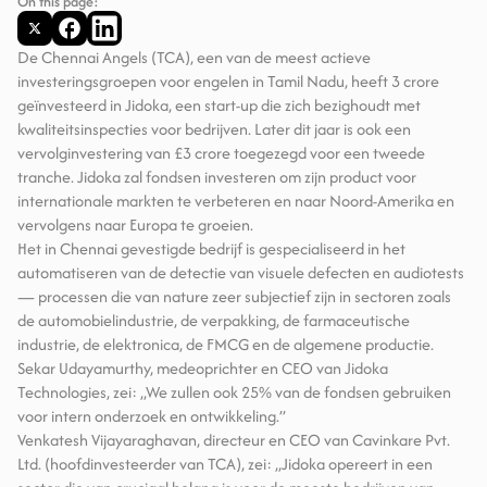
On this page:
De Chennai Angels (TCA), een van de meest actieve
investeringsgroepen voor engelen in Tamil Nadu, heeft 3 crore
geïnvesteerd in Jidoka, een start-up die zich bezighoudt met
kwaliteitsinspecties voor bedrijven. Later dit jaar is ook een
vervolginvestering van £3 crore toegezegd voor een tweede
tranche. Jidoka zal fondsen investeren om zijn product voor
internationale markten te verbeteren en naar Noord-Amerika en
vervolgens naar Europa te groeien.
Het in Chennai gevestigde bedrijf is gespecialiseerd in het
automatiseren van de detectie van visuele defecten en audiotests
— processen die van nature zeer subjectief zijn in sectoren zoals
de automobielindustrie, de verpakking, de farmaceutische
industrie, de elektronica, de FMCG en de algemene productie.
Sekar Udayamurthy, medeoprichter en CEO van Jidoka
Technologies, zei: „We zullen ook 25% van de fondsen gebruiken
voor intern onderzoek en ontwikkeling.”
Venkatesh Vijayaraghavan, directeur en CEO van Cavinkare Pvt.
Ltd. (hoofdinvesteerder van TCA), zei: „Jidoka opereert in een