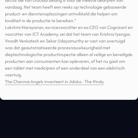
sector die van cruciaal belang is voor de meeste bedrijven van
vandaag. Het team heeft een reeks op technologie gebaseerde
product- en dienstenoplossingen ontwikkeld die helpen om
kwaliteit in de productie te bereiken.”
Lakshmi Narayanan, ex-vicevoorzitter en ex-CEO van Cognizant en
voorzitter van ICT Academy, zei dat het team van Krishna Iyengar,
Vinodh Venkatesh en Sekar Udayamurthy er vast van overtuigd
was dat geautomatiseerde procesnauwkeurigheid met
dieptechnologische productinspectie alleen al veilige en beveiligde
producten aan consumenten kan opleveren, of het nu gaat om
een tablet met medicijnen of een onderdeel van een elektrisch
voertuig.
The Chennai Angels investeert in Jidoka - The Hindu