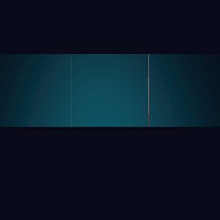
Product
Industrieën
Kompas
Automobiel
Modular Vision-Hardware
FMCG
Nagare
Algemene Productie
Farmaceutische Producten
Elektronica
Opslag En Logistiek