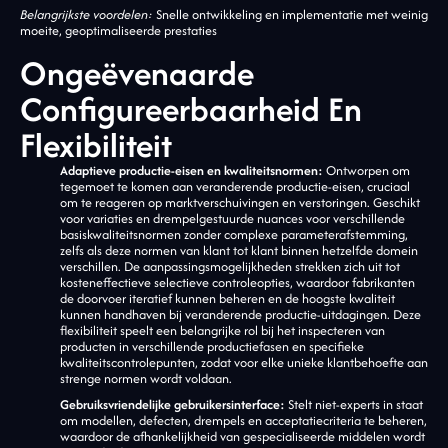
Belangrijkste voordelen:
Snelle ontwikkeling en implementatie met weinig
moeite, geoptimaliseerde prestaties
Ongeëvenaarde
Configureerbaarheid En
Flexibiliteit
Adaptieve productie-eisen en kwaliteitsnormen:
Ontworpen om
tegemoet te komen aan veranderende productie-eisen, cruciaal
om te reageren op marktverschuivingen en verstoringen. Geschikt
voor variaties en drempelgestuurde nuances voor verschillende
basiskwaliteitsnormen zonder complexe parameterafstemming,
zelfs als deze normen van klant tot klant binnen hetzelfde domein
verschillen. De aanpassingsmogelijkheden strekken zich uit tot
kosteneffectieve selectieve controleopties, waardoor fabrikanten
de doorvoer iteratief kunnen beheren en de hoogste kwaliteit
kunnen handhaven bij veranderende productie-uitdagingen. Deze
flexibiliteit speelt een belangrijke rol bij het inspecteren van
producten in verschillende productiefasen en specifieke
kwaliteitscontrolepunten, zodat voor elke unieke klantbehoefte aan
strenge normen wordt voldaan.
Gebruiksvriendelijke gebruikersinterface:
Stelt niet-experts in staat
om modellen, defecten, drempels en acceptatiecriteria te beheren,
waardoor de afhankelijkheid van gespecialiseerde middelen wordt