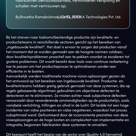
fabrikanten betrouwbaarheid, verminderen verspilling en
schalen met vertrouwen op.
By
Shwetha Ramakrishnan, CMO, JIDOKA Technologies Pvt. Ltd.
|
July 24, 2024
Bij het streven naar toekomstbestendige productie zijn kwaliteits- en
productieteams in verschillende sectoren gericht op het bereiken van
„ingebouwde kwaliteit”. Het doel is ervoor te zorgen dat producten vanaf
het moment dat ze worden gemaakt aan de hoogste normen voldoen,
door kwaliteitsproblemen proactief aan te pakken voordat ze escaleren tot
grotere problemen. Dit wordt bereikt door tools voor continue verbetering
toe te passen om het productieproces te optimaliseren zonder aan
efficiëntie in te boeten.
Aanvankelijk werden traditionele machine vision-oplossingen gezien als
het antwoord op het bereiken van ingebouwde kwaliteit. Productie- en
kwaliteitsteams hebben gretig gebruik gemaakt van deze systemen, die op
regels gebaseerde algoritmen gebruikten om objectieve defecten te
detecteren en te elimineren. Ze misten echter vaak subjectieve defecten
veroorzaakt door veranderende omstandigheden op de productielijn, zoals
variabele verlichting, trillingen en afval in de lucht. Dit leidde tot een hoge
incidentie van valse positieven en valse negatieven, waardoor het proces
suboptimaal werd. Gefrustreerd door de inconsistente prestaties van deze
visieoplossingen en de hoge kosten en complexiteit van implementatie en
integratie, begonnen fabrikanten deze systemen te omzeilen.
Dit keerpunt heeft het begrip van de sector over Quality 4.0 hervormd.