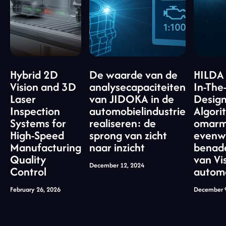
Hybrid 2D
De waarde van de
HILDA
Vision and 3D
analysecapaciteiten
In-The
Laser
van JIDOKA in de
Desig
Inspection
automobielindustrie
Algori
Systems for
realiseren: de
omarm
High-Speed
sprong van zicht
evenwi
Manufacturing
naar inzicht
benad
Quality
van Vis
December 12, 2024
Control
automa
February 26, 2026
December 9