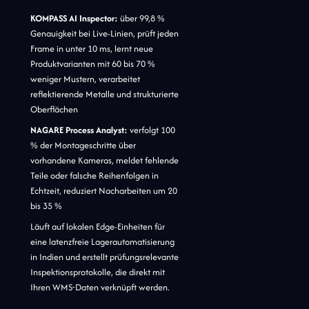
KOMPASS AI Inspector:
über 99,8 %
Genauigkeit bei Live-Linien, prüft jeden
Frame in unter 10 ms, lernt neue
Produktvarianten mit 60 bis 70 %
weniger Mustern, verarbeitet
reflektierende Metalle und strukturierte
Oberflächen
NAGARE Process Analyst:
verfolgt 100
% der Montageschritte über
vorhandene Kameras, meldet fehlende
Teile oder falsche Reihenfolgen in
Echtzeit, reduziert Nacharbeiten um 20
bis 35 %
Läuft auf lokalen Edge-Einheiten für
eine latenzfreie Lagerautomatisierung
in Indien und erstellt prüfungsrelevante
Inspektionsprotokolle, die direkt mit
Ihren WMS-Daten verknüpft werden.