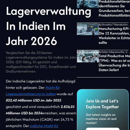
Produktionsfehlera
Lagerverwaltung
identifizieren Sie
Grundursachen, bev
Produktionsstillstä
In Indien Im
By
Shwetha T Ramakrishnan, CMO bei Jid
Manufacturing-KPI
Die 12 Kennzahlen, 
Jahr 2026
Werksleiter in Echtz
sollte
Vergleichen Sie die 20 besten
By
Sekar Udayamurthy, CEO von Jidoka 
Total Productive M
Lagerverwaltungssysteme für Indien im Jahr
(TPM): Was es ist u
2026. GST-fähig, KI-gestützt und
Überwachung die b
maßgeschneidert für D2C, Einzelhandel und
Daten liefert
Großunternehmen.
Der indische Lagersektor hat die Aufholjagd
hinter sich gelassen. Der
Markt für
Lagerautomatisierung in Indien
wurde auf
822,40 Millionen USD im Jahr 2025
Join Us and Let’s
Explore Together
geschätzt und wird voraussichtlich
2.836,01
Millionen USD bis 2034
erreichen, was einem
Get latest insights on
machine vision AI and
jährlichen Wachstum (CAGR) von 14,75 %
market!
entspricht. Der
indische Markt für