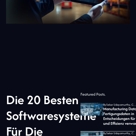
Die 20 Besten
Featured Posts.
By
Sekar Udayamurthy, CEO von Jidoka 
Manufacturing Data
Softwaresysteme
Fertigungsdaten in
Entscheidungen für 
und Effizienz verwa
Für Die
By
Sekar Udayamurthy, CEO von Jidoka 