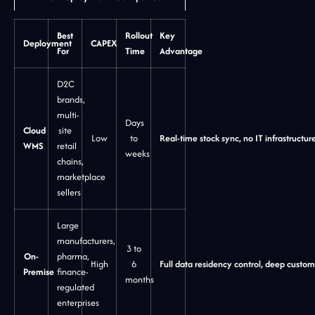
Best
Rollout
Key
Deployment
CAPEX
For
Time
Advantage
D2C
brands,
multi-
Days
Cloud
site
Low
to
Real-time stock sync, no IT infrastructur
WMS
retail
weeks
chains,
marketplace
sellers
Large
manufacturers,
3 to
On-
pharma,
High
6
Full data residency control, deep custo
Premise
finance-
months
regulated
enterprises