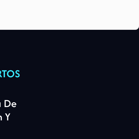
RTOS
a De
n Y