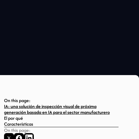
On this page:
IA: una solución de inspección visual de próxima
generación basada en IA para el sector manufacturero
El por qué
Características
On this page: