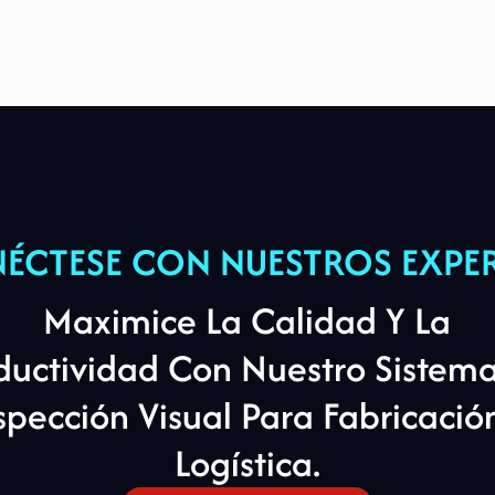
ÉCTESE
CON
NUESTROS
EXPE
Maximice La Calidad Y La
ductividad Con Nuestro Sistem
spección Visual Para Fabricació
Logística.