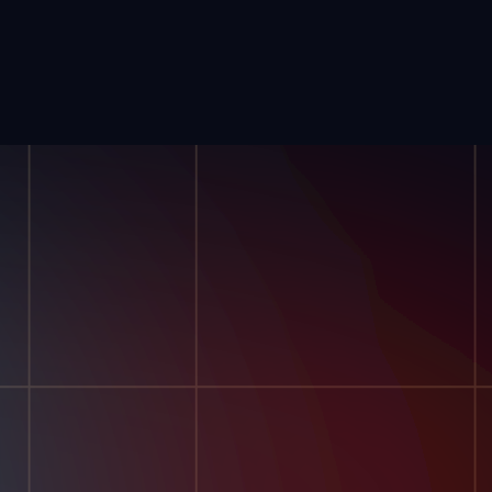
Nuestra Historia
Póngase En Contacto Con
Nosotros
Carreras