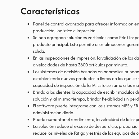
Características
Panel de control avanzado para ofrecer información en t
producción, logística e impresión.
Se han agregado soluciones verticales como Print Inspec
producto principal. Esto permite a los almacenes garanti
salida.
En las inspecciones de impresión, la validación de los
a velocidades de hasta 3600 artículos por minuto.
Los sistemas de decisión basados en anomalías brinda
estableciendo nuevos productos o líneas en las que se
capacidad de inspección de la IA. Esto se suma a los mo
Brinda a los clientes la capacidad de escribir módulos d
solución y, al mismo tiempo, brindar flexibilidad sin perd
El software puede integrarse con los sistemas MES y ER
administración diaria.
Puede aumentar el rendimiento, la velocidad de la inspe
La solución reduce el exceso de desperdicio, proporcio
reduce los niveles de fatiga y estrés de los equipos de c