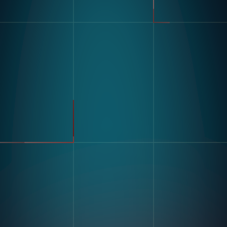
Producto
Industrias
Brújula
Automoción
Hardware De Visión Modular
Gran Consumo
Nagare
Fabricación General
Farmacéuticos
Electrónica
Almacenaje Y Logística
Casos De Uso
Detección De Defectos
Clasificación Y Conteo
Recursos
Reconocimiento De
Etiquetas Y Textos
Historias De Clientes
Ensamblaje
Blogs Y Puntos De Vista
Multicomponente
Preparación De Kits
Instrucción De Trabajo
Digital Y Poke-Yoke
Empresa
Capacitación Y Evaluación
Nuestra Historia
De Habilidades
Póngase En Contacto Con
Precisión Del Registro De
Nosotros
Inventario