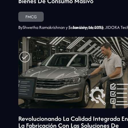
Bienes De Consumo Masivo
FMCG
By
Shwetha Ramakrishnan y Sekar Udayamurthy, JIDOKA Tec
|
January 16, 2025
Revolucionando La Calidad Integrada En
La Fabricación Con Las Soluciones De