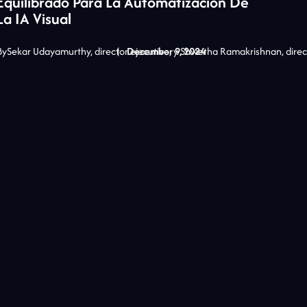
Equilibrado Para La Automatización De
La IA Visual
By
Sekar Udayamurthy, director ejecutivo, y Shwetha Ramakrishnan, dir
|
December 9, 2024