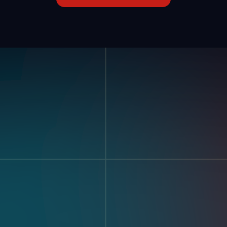
o
Industrias
Recur
Automoción
Histori
Gran Consumo
Cliente
Fabricación General
Blogs Y
Farmacéuticos
Vista
to De
Electrónica
xtos
Almacenaje Y
Logística
nte
 Kits
 Y