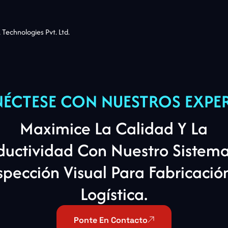
echnologies Pvt. Ltd.
ÉCTESE
CON
NUESTROS
EXPE
Maximice La Calidad Y La
ductividad Con Nuestro Sistem
spección Visual Para Fabricació
Logística.
Ponte En Contacto