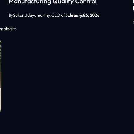
Manufacturing Quality Control
By
Sekar Udayamurthy, CEO of Jidoka Tech
|
February 26, 2026
hnologies