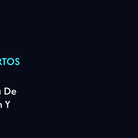
RTOS
a De
n Y