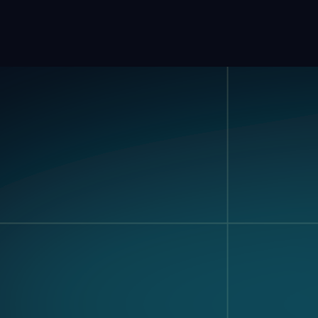
Producto
Casos De Us
Brújula
Detección De
Hardware De Visión
Defectos
Modular
Clasificación Y
Nagare
Conteo
Reconocimien
Etiquetas Y Te
Ensamblaje
Multicompone
Preparación De
Instrucción De
Trabajo Digital