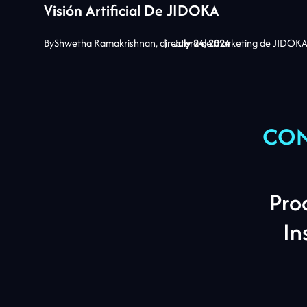
Visión Artificial De JIDOKA
By
Shwetha Ramakrishnan, directora de marketing de JIDOKA T
|
July 24, 2024
CON
Pro
In