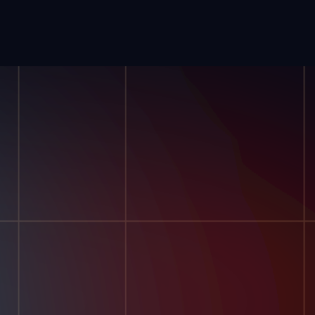
sos
Empresa
as De
Nuestra Historia
s
Póngase En Contacto Con
 Puntos De
Nosotros
Carreras