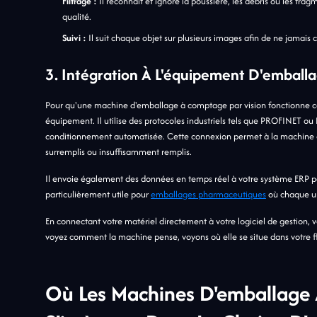
Filtrage :
Il reconnaît et ignore la poussière, les débris ou les fra
qualité.
Suivi :
Il suit chaque objet sur plusieurs images afin de ne jamais
3. Intégration À L'équipement D'embal
Pour qu'une machine d'emballage à comptage par vision fonctionne c
équipement. Il utilise des protocoles industriels tels que PROFINET ou
conditionnement automatisée. Cette connexion permet à la machine de
surremplis ou insuffisamment remplis.
Il envoie également des données en temps réel à votre système ERP pou
particulièrement utile pour
emballages pharmaceutiques
où chaque un
En connectant votre matériel directement à votre logiciel de gestion, 
voyez comment la machine pense, voyons où elle se situe dans votre f
Où Les Machines D'emballage 