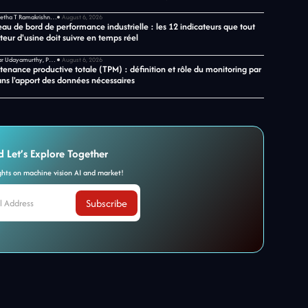
Shwetha T Ramakrishnan, CMO chez Jidoka Tech
August 6, 2026
au de bord de performance industrielle : les 12 indicateurs que tout
teur d'usine doit suivre en temps réel
Sekar Udayamurthy, PDG de Jidoka Tech
August 6, 2026
tenance productive totale (TPM) : définition et rôle du monitoring par
ans l'apport des données nécessaires
d Let’s Explore Together
ights on machine vision AI and market!