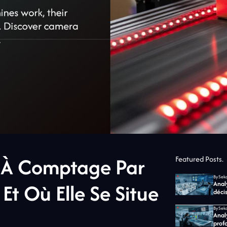
 À Comptage Par
Featured Posts.
By
 Et Où Elle Se Situe
Analy
décis
By
Anal
profo