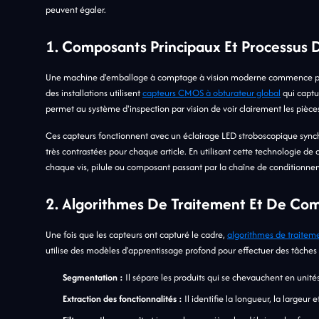
peuvent égaler.
1. Composants Principaux Et Processus D
Une machine d'emballage à comptage à vision moderne commence par d
des installations utilisent
capteurs CMOS à obturateur global
qui captu
permet au système d'inspection par vision de voir clairement les piè
Ces capteurs fonctionnent avec un éclairage LED stroboscopique synchr
très contrastées pour chaque article. En utilisant cette technologie d
chaque vis, pilule ou composant passant par la chaîne de conditionn
2. Algorithmes De Traitement Et De Co
Une fois que les capteurs ont capturé le cadre,
algorithmes de traitem
utilise des modèles d'apprentissage profond pour effectuer des tâches 
Segmentation :
Il sépare les produits qui se chevauchent en unités
Extraction des fonctionnalités :
Il identifie la longueur, la largeur 