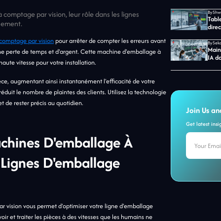
omptage par vision, leur rôle dans les lignes
By
Table
ssement.
direc
comptage par vision
pour arrêter de compter les erreurs avant
By
Main
e perte de temps et d'argent. Cette machine d'emballage à
IA d
ute vitesse pour votre installation.
ièce, augmentant ainsi instantanément l'efficacité de votre
éduit le nombre de plaintes des clients. Utilisez la technologie
 de rester précis au quotidien.
Join Us an
Get latest ins
chines D'emballage À
 Lignes D'emballage
vision vous permet d'optimiser votre ligne d'emballage
ir et traiter les pièces à des vitesses que les humains ne