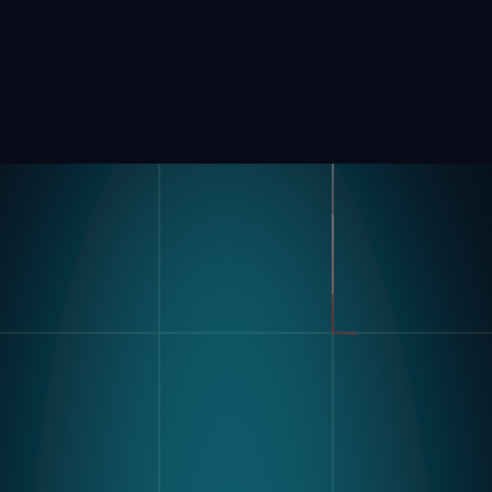
Produkt
Branchen
Kompass
Automobilbranche
Modulare Bildverarbeitungs
FMCG
Hardware
Allgemeine Fertigung
Nagare
Pharmazeutika