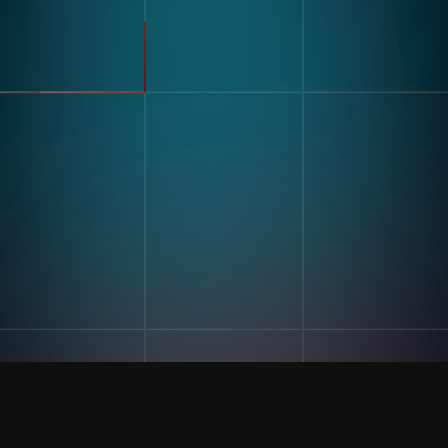
Elektronik
Lagerung Und Logistik
Anwendungsfälle
Erkennung Von Defekten
Ressourcen
Sortieren & Zählen
Label- Und Texterkennung
Geschichten Von Kunden
Mehrkomponenten-
Blogs Und Einblicke
Montage
Stricken
Digitale Arbeitsanweisung
Und Poke-Yoke
Firma
Schulung Und Bewertung
Unsere Geschichte
Der Fähigkeiten
Kontaktiere Uns
Genauigkeit Der
Karriere
Inventaraufzeichnungen