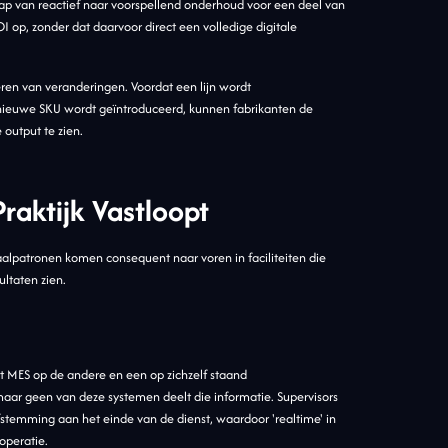
ap van reactief naar voorspellend onderhoud voor een deel van
op, zonder dat daarvoor direct een volledige digitale
eren van veranderingen. Voordat een lijn wordt
nieuwe SKU wordt geïntroduceerd, kunnen fabrikanten de
 output te zien.
raktijk Vastloopt
 faalpatronen komen consequent naar voren in faciliteiten die
ltaten zien.
part MES op de andere en een op zichzelf staand
maar geen van deze systemen deelt die informatie. Supervisors
stemming aan het einde van de dienst, waardoor 'realtime' in
operatie.