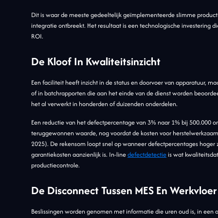
Dit is waar de meeste gedeeltelijk geïmplementeerde slimme product
integratie ontbreekt. Het resultaat is een technologische investering
ROI.
De Kloof In Kwaliteitsinzicht
Een faciliteit heeft inzicht in de status en doorvoer van apparatuur, ma
of in batchrapporten die aan het einde van de dienst worden beoordeel
het al verwerkt in honderden of duizenden onderdelen.
Een reductie van het defectpercentage van 3% naar 1% bij 500.000 on
teruggewonnen waarde, nog voordat de kosten voor herstelwerkzaam
2025). De rekensom loopt snel op wanneer defectpercentages hoger zij
garantiekosten aanzienlijk is. In-line
defectdetectie
is wat kwaliteitsda
productiecontrole.
De Disconnect Tussen MES En Werkvloer
Beslissingen worden genomen met informatie die uren oud is, in een