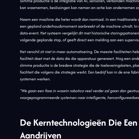
Slimme productie is de integratie van AI, sensoren, verbonden machi
kan waarnemen, beslissingen kan nemen en actie kan ondernemen zon
Neem een machine die heter wordt dan normaal. In een traditionele o
een gepland onderhoudsmoment aanbreekt of de machine uitvalt. In e
data-event. Het systeem vergelijkt dit met historische storingspatronen
volgende geplande stop, of geeft direct een melding aan een supervi
Het verschil zit niet in meer automatisering. De meeste faciliteiten h
faciliteit doet met de data die die apparatuur genereert. Nog een on
slimme productie is de bredere strategie die de toeleveringsketen, pl
faciliteit die volgens die strategie werkt. Een bedrijf kan in de ene 
systemen werken.
"We gaan een fase in waarin robotica veel verder zal gaan dan gestruc
voorgeprogrammeerde systemen naar intelligente, herconfigureerbare
De Kerntechnologieën Die Een
Aandrijven