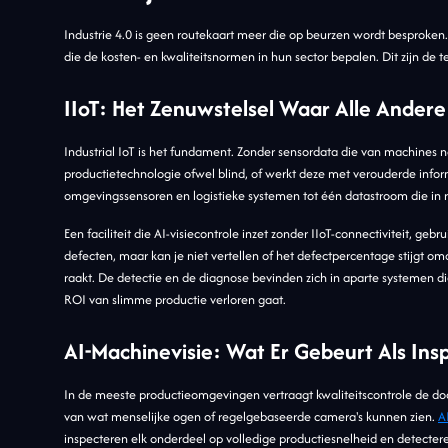
Industrie 4.0 is geen routekaart meer die op beurzen wordt besproken. 
die de kosten- en kwaliteitsnormen in hun sector bepalen. Dit zijn de 
IIoT: Het Zenuwstelsel Waar Alle Andere
Industrial IoT is het fundament. Zonder sensordata die van machines 
productietechnologie ofwel blind, of werkt deze met verouderde informa
omgevingssensoren en logistieke systemen tot één datastroom die in r
Een faciliteit die AI-visiecontrole inzet zonder IIoT-connectiviteit, g
defecten, maar kan je niet vertellen of het defectpercentage stijgt om
raakt. De detectie en de diagnose bevinden zich in aparte systemen d
ROI van slimme productie verloren gaat.
AI-Machinevisie: Wat Er Gebeurt Als Ins
In de meeste productieomgevingen vertraagt kwaliteitscontrole de do
van wat menselijke ogen of regelgebaseerde camera's kunnen zien.
A
inspecteren elk onderdeel op volledige productiesnelheid en detecte