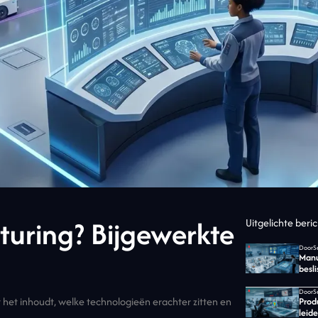
turing? Bijgewerkte
Uitgelichte beri
Door
Manu
besli
Door
het inhoudt, welke technologieën erachter zitten en
Prod
leide