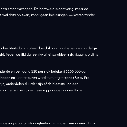
ietrajecten vastlopen. De hardware is aanwezig, maar de
 die wel data oplevert, maar geen beslissingen — kosten zonder
ar kwaliteitsdata is alleen beschikbaar aan het einde van de lijn
d. Tegen de tijd dat een kwaliteitsprobleem zichtbaar wordt, is
derdelen per jaar à $10 per stuk betekent $100.000 aan
heden en klantretouren worden meegerekend (Relay Pro,
n, onderdelen duurder zijn of de blootstelling aan
ta omzet van retrospectieve rapportage naar realtime
 omgeving waar omstandigheden in minuten veranderen. Dit is