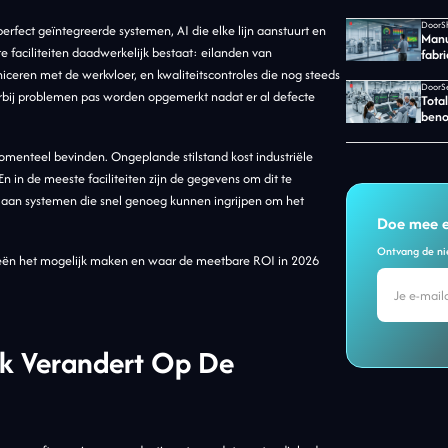
Door
perfect geïntegreerde systemen, AI die elke lijn aanstuurt en
Manu
te faciliteiten daadwerkelijk bestaat: eilanden van
fabr
ceren met de werkvloer, en kwaliteitscontroles die nog steeds
Door
arbij problemen pas worden opgemerkt nadat er al defecte
Tota
beno
momenteel bevinden. Ongeplande stilstand kost industriële
 En in de meeste faciliteiten zijn de gegevens om dit te
d aan systemen die snel genoeg kunnen ingrijpen om het
Doe mee e
Ontvang de nie
ogieën het mogelijk maken en waar de meetbare ROI in 2026
jk Verandert Op De