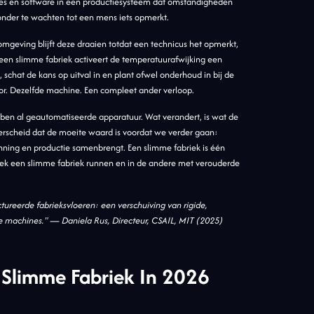
nes en software in een productiesysteem dat omstandigheden
der te wachten tot een mens iets opmerkt.
mgeving blijft deze draaien totdat een technicus het opmerkt,
en slimme fabriek activeert de temperatuurafwijking een
, schat de kans op uitval in en plant ofwel onderhoud in bij de
sor. Dezelfde machine. Een compleet ander verloop.
ebben al geautomatiseerde apparatuur. Wat verandert, is wat de
derscheid dat de moeite waard is voordat we verder gaan:
anning en productie samenbrengt. Een slimme fabriek is één
fabriek een slimme fabriek runnen en in de andere met verouderde
tureerde fabrieksvloeren: een verschuiving van rigide,
 machines." — Daniela Rus, Directeur, CSAIL, MIT (2025)
 Slimme Fabriek In 2026