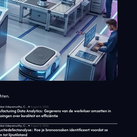
chten.
Sekar Udayamurthy, CEO van Jidoka Tech
August 6, 2026
facturing Data Analytics: Gegevens van de werkvloer omzetten in
ssingen over kwaliteit en efficiëntie
Sekar Udayamurthy, CEO van Jidoka Tech
August 6, 2026
uctiedefectanalyse: Hoe je bronoorzaken identificeert voordat ze
n tot lijnstilstand