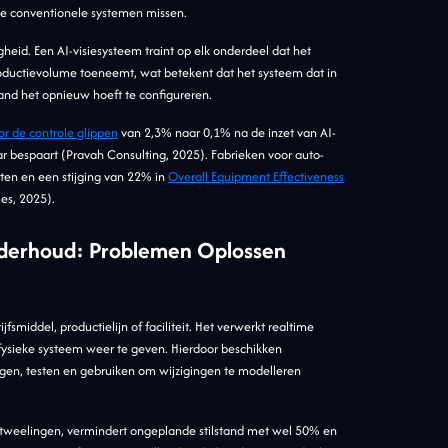
ie conventionele systemen missen.
eid. Een AI-visiesysteem traint op elk onderdeel dat het
roductievolume toeneemt, wat betekent dat het systeem dat in
mand het opnieuw hoeft te configureren.
r de controle glippen
van 2,3% naar 0,1% na de inzet van AI-
aar bespaart (Pravah Consulting, 2025). Fabrieken voor auto-
ten en een stijging van 22% in
Overall Equipment Effectiveness
ies, 2025).
nderhoud: Problemen Oplossen
fsmiddel, productielijn of faciliteit. Het verwerkt realtime
fysieke systeem weer te geven. Hierdoor beschikken
gen, testen en gebruiken om wijzigingen te modelleren
 tweelingen, vermindert ongeplande stilstand met wel 50% en