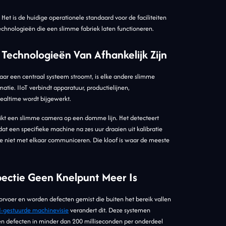
Het is de huidige operationele standaard voor de faciliteiten
technologieën die een slimme fabriek laten functioneren.
 Technologieën Van Afhankelijk Zijn
naar een centraal systeem stroomt, is elke andere slimme
tie. IIoT verbindt apparatuur, productielijnen,
ealtime wordt bijgewerkt.
ebruikt een slimme camera op een domme lijn. Het detecteert
dat een specifieke machine na zes uur draaien uit kalibratie
ie niet met elkaar communiceren. Die kloof is waar de meeste
pectie Geen Knelpunt Meer Is
orvoer en worden defecten gemist die buiten het bereik vallen
I-gestuurde machinevisie
verandert dit. Deze systemen
ren defecten in minder dan 200 milliseconden per onderdeel