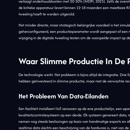
verlaagt onderhoudskosten met 20-30% (MDPI, 2023). Zelfs de overst
de kritieke apparatuur levert binnen 12-18 maanden een meetbare ROI 
tweeling hoeft te worden uitgerold.
Het minder directe, maar strategisch belangrijke voordeel is het simul
geherconfigureerd, een productieparameter wordt aangepast of een 
wijziging in de digitale tweeling testen om de voorspelde impact op de
Waar Slimme Productie In De P
De technologie werkt. Het probleem is bijna altijd de integratie. Drie
hebben geïnvesteerd in slimme productie, maar niet de verwachte resu
Het Probleem Van Data-Eilanden
Een faciliteit installeert IIoT-sensoren op de ene productielijn, een a
kwaliteitscontrolesysteem op een derde. Elk systeem genereert data, 
nemen nog steeds beslissingen op basis van handmatige exports en af
realtime data slechts een beschrijving van de hardware is, niet van de 