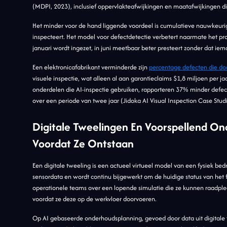
(MDPI, 2023), inclusief oppervlakteafwijkingen en maatafwijkingen d
Het minder voor de hand liggende voordeel is cumulatieve nauwkeurigh
inspecteert. Het model voor defectdetectie verbetert naarmate het p
januari wordt ingezet, in juni meetbaar beter presteert zonder dat ie
Een elektronicafabrikant verminderde zijn
percentage defecten die doo
visuele inspectie, wat alleen al aan garantieclaims $1,8 miljoen per j
onderdelen die AI-inspectie gebruiken, rapporteren 37% minder defec
over een periode van twee jaar (Jidoka AI Visual Inspection Case Stud
Digitale Tweelingen En Voorspellend O
Voordat Ze Ontstaan
Een digitale tweeling is een actueel virtueel model van een fysiek bedrij
sensordata en wordt continu bijgewerkt om de huidige status van het 
operationele teams over een lopende simulatie die ze kunnen raadple
voordat ze deze op de werkvloer doorvoeren.
Op AI gebaseerde onderhoudsplanning, gevoed door data uit digitale