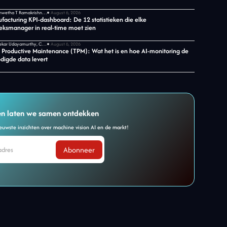
Shwetha T Ramakrishnan, CMO bij Jidoka Tech
August 6, 2026
facturing KPI-dashboard: De 12 statistieken die elke
ieksmanager in real-time moet zien
Sekar Udayamurthy, CEO van Jidoka Tech
August 6, 2026
l Productive Maintenance (TPM): Wat het is en hoe AI-monitoring de
digde data levert
n laten we samen ontdekken
uwste inzichten over machine vision AI en de markt!