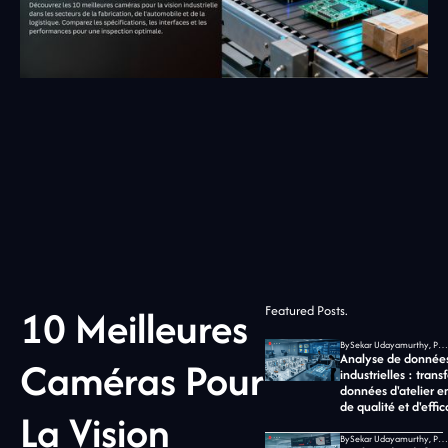
10 Meilleures
Featured Posts.
By
Sekar Udayamurthy, PDG de Jidoka Tech
Analyse de donnée
Caméras Pour
industrielles : trans
données d'atelier e
de qualité et d'effic
La Vision
By
Sekar Udayamurthy, PDG de Jidoka Tech