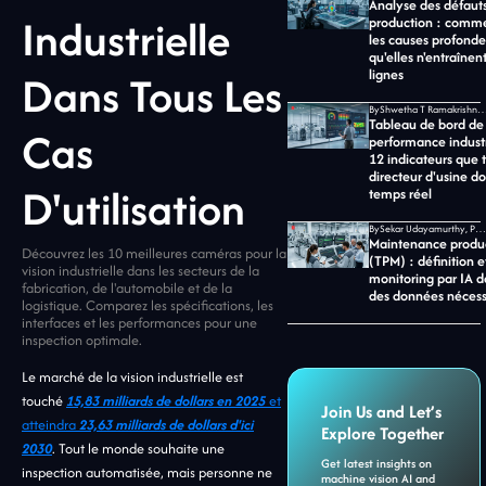
Analyse des défaut
Industrielle
production : commen
les causes profonde
qu'elles n'entraînent
Dans Tous Les
lignes
By
Shwetha T Ramakrishnan, CMO chez Jid
Tableau de bord de
Cas
performance industri
12 indicateurs que 
directeur d'usine do
D'utilisation
temps réel
By
Sekar Udayamurthy, PDG de Jidoka Tech
Maintenance produc
Découvrez les 10 meilleures caméras pour la
(TPM) : définition e
vision industrielle dans les secteurs de la
monitoring par IA d
fabrication, de l'automobile et de la
des données nécess
logistique. Comparez les spécifications, les
interfaces et les performances pour une
inspection optimale.
Le marché de la vision industrielle est
touché
15,83 milliards de dollars en 2025
et
Join Us and Let’s
atteindra
23,63 milliards de dollars d'ici
Explore Together
2030
. Tout le monde souhaite une
Get latest insights on
inspection automatisée, mais personne ne
machine vision AI and