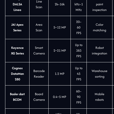
Line
DALSA
2k–16k
kHz–1
paint
Scan
Linea
MHz
inspection
20–
JAI Apex
Area
Color
5–12 MP
60
Series
Scan
matching
FPS
Up to
Keyence
Smart
Robot
2–21 MP
383
XG Series
Camera
integration
FPS
Cognex
Up to
Barcode
Warehouse
DataMan
1.2 MP
45
Reader
sorting
280
FPS
60–
Basler dart
Board
Mobile
0.4–5 MP
90
BCON
Camera
robots
FPS