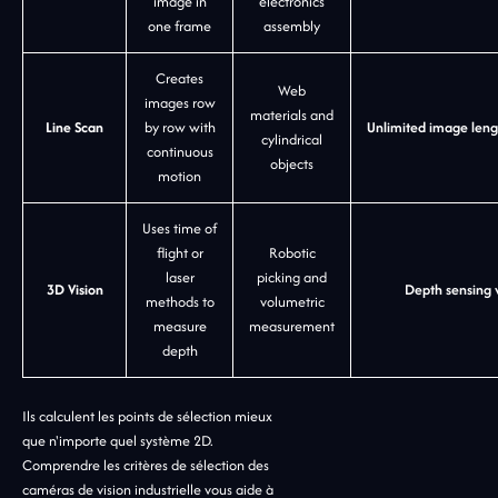
image in
electronics
one frame
assembly
Creates
Web
images row
materials and
Line Scan
by row with
Unlimited image leng
cylindrical
continuous
objects
motion
Uses time of
flight or
Robotic
laser
picking and
3D Vision
Depth sensing 
methods to
volumetric
measure
measurement
depth
Ils calculent les points de sélection mieux
que n'importe quel système 2D.
Comprendre les critères de sélection des
caméras de vision industrielle vous aide à