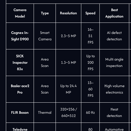
Camera
Best
Type
Resolution
Speed
Model
Application
16–
Cognex In-
Smart
AI defect
2.3–5 MP
51
Sight D900
Camera
detection
FPS
SICK
Up to
Area
Multi angle
Inspector
1.3–5 MP
200
Scan
inspection
83x
FPS
15–
Basler ace2
Area
Up to 24.4
High volume
60
Pro
Scan
MP
electronics
FPS
320×256 /
Heat
FLIR Boson
Thermal
60 Hz
640×512
detection
Teledyne
80
Automotive