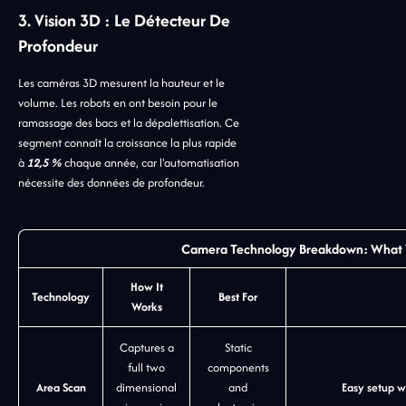
3. Vision 3D : Le Détecteur De
Profondeur
Les caméras 3D mesurent la hauteur et le
volume. Les robots en ont besoin pour le
ramassage des bacs et la dépalettisation. Ce
segment connaît la croissance la plus rapide
à
12,5 %
chaque année, car l'automatisation
nécessite des données de profondeur.
Camera Technology Breakdown: What
How It
Technology
Best For
Works
Captures a
Static
full two
components
Area Scan
dimensional
and
Easy setup w