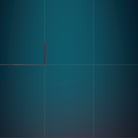
Produkt
Branchen
Kompass
Automobilbranche
Modulare Bildverarbeitungs
FMCG
Hardware
Allgemeine Fertigung
Nagare
Pharmazeutika
Elektronik
Lagerung Und Logistik
Anwendungsfälle
Erkennung Von Defekten
Ressourcen
Sortieren & Zählen
Label- Und Texterkennung
Geschichten Von Kunden
Mehrkomponenten-
Blogs Und Einblicke
Montage
Stricken
Digitale Arbeitsanweisung
Und Poke-Yoke
Firma
Schulung Und Bewertung
Unsere Geschichte
Der Fähigkeiten
Kontaktiere Uns
Genauigkeit Der
Karriere
Inventaraufzeichnungen